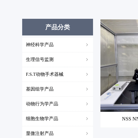
产品分类
神经科学产品
ꁇ
生理信号监测
ꁇ
F.S.T动物手术器械
ꁇ
基因组学产品
ꁇ
动物行为学产品
ꁇ
细胞生物学产品
NSS 
ꁇ
显微注射产品
ꁇ