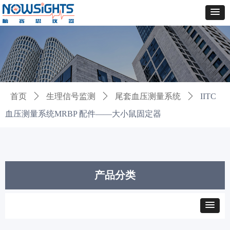
首页
ꄲ
生理信号监测
ꄲ
尾套血压测量系统
ꄲ
IITC
血压测量系统MRBP 配件——大小鼠固定器
产品分类