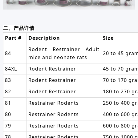
二、产品详情
Part #
Description
Size
Rodent Restrainer Adult
84
20 to 45 gra
mice and neonate rats
84XL
Rodent Restrainer
45 to 70 gra
83
Rodent Restrainer
70 to 170 gr
82
Rodent Restrainer
180 to 270 g
81
Restrainer Rodents
250 to 400 g
80
Restrainer Rodents
400 to 600 g
79
Restrainer Rodents
600 to 800 g
78
Restrainer Rodents
750 to 1000 