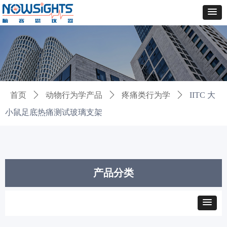
首页
ꄲ
动物行为学产品
ꄲ
疼痛类行为学
ꄲ
IITC 大
小鼠足底热痛测试玻璃支架
产品分类