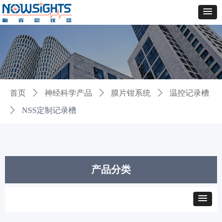
首页
ꄲ
神经科学产品
ꄲ
膜片钳系统
ꄲ
温控记录槽
ꄲ
NSS定制记录槽
产品分类