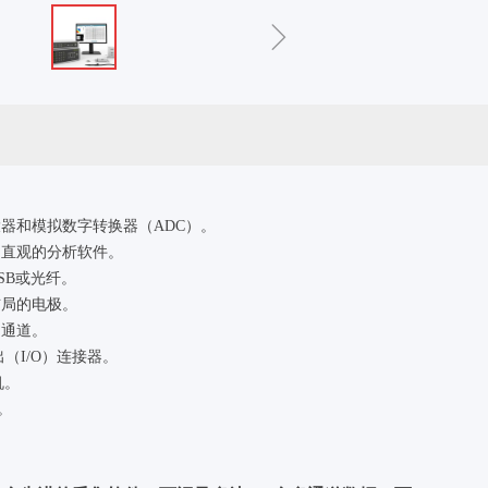
ꁇ
器和模拟数字转换器（ADC）。
和直观的分析软件。
SB或光纤。
布局的电极。
加通道。
出（I/O）连接器。
机。
。