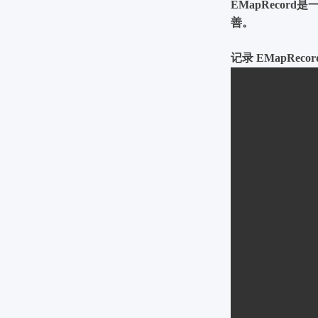
EMapReco
善。
记录 EMapRecord