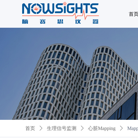
首
首页
ꄲ
生理信号监测
ꄲ
心脏Mapping
ꄲ
Map