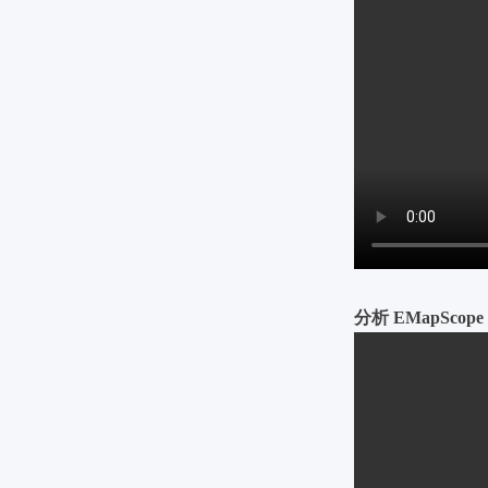
分析 EMapScope 