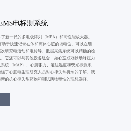
bs EMS电标测系统
 配备了新一代的多电极阵列（MEA）和高性能放大器。
g软件有助于快速记录在体和离体心脏的场电位。可以在细
层次研究电活动和电传导。数据采集系统可以精确的检
况。它还可以与其他设备组合，如心室或冠状动脉压力
系统（MAP）、心肌张力、灌注温度和荧光标测系
增强了心脏电生理研究人员对心律失常机制的了解。我
选新的抗心律失常药物和测试药物毒性的理想选择。