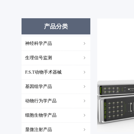
产品分类
神经科学产品
ꁇ
生理信号监测
ꁇ
F.S.T动物手术器械
ꁇ
基因组学产品
ꁇ
动物行为学产品
ꁇ
细胞生物学产品
ꁇ
显微注射产品
ꁇ