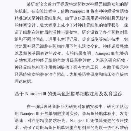
​​​​​​​某研究论文致力于探索特定药物对神经元细胞功能的影
响机制。在实验过程中，借助 Nanoject Ⅲ 将多种神经活性药物
精准递送至神经元细胞内。由于该仪器采用远程控制且无旋转
的柱塞设计，极大程度上减少了对神经元细胞的物理损伤，保
证了细胞在注射后的活性与完整性。研究设置了多个药物剂量
组和不同时间点，运用电生理记录、荧光成像等先进技术，实
时监测神经元细胞在药物作用下的电活动变化、神经递质释放
以及相关基因表达的改变。实验结果表明，Nanoject Ⅲ 能够稳
定地实现对神经元细胞的纳升级药物注射，为深入研究药物 -
神经元细胞相互作用机制提供了强有力的工具，有助于揭示神
经系统疾病的潜在治疗靶点，为相关药物研发和临床治疗提供
理论依据。
基于 Nanoject Ⅲ 的斑马鱼胚胎单细胞注射及发育追踪
​​​​​​​在一项以斑马鱼胚胎为研究对象的实验中，研究团队运
用 Nanoject Ⅲ 开展单细胞注射实验。斑马鱼胚胎体积小、发育
迅速，对注射精度要求极高。Nanoject Ⅲ 凭借其先进的液压技
术，确保了对斑马鱼胚胎单细胞注射剂量的高度一致性和准确